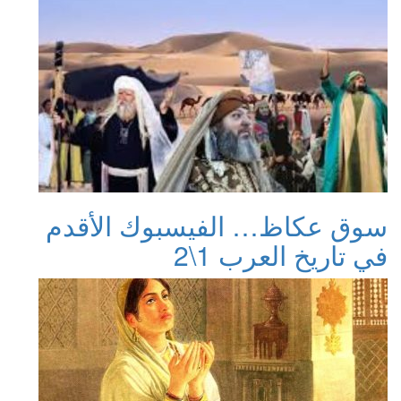
سوق عكاظ… الفيسبوك الأقدم
في تاريخ العرب 1\2