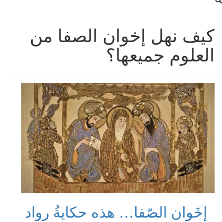
كيف نهل إخوان الصفا من
العلوم جميعها؟
إخَوان الصّفا… هذه حكايةُ رواد