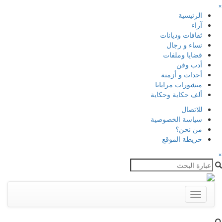
×
الرئيسية
آراء
ثقافات وديانات
نساء و رجال
قضايا وملفات
أدب وفن
أحداث و أزمنة
منشورات مرايانا
ألف حكاية وحكاية
للاتصال
سياسة الخصوصية
من نحن؟
خريطة الموقع
×
Toggle
navigation