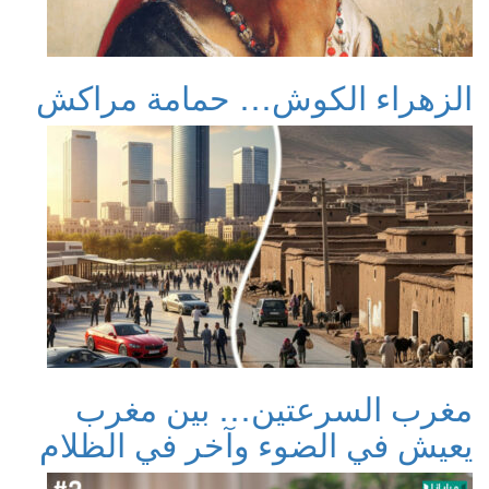
الزهراء الكوش… حمامة مراكش
مغرب السرعتين… بين مغرب
يعيش في الضوء وآخر في الظلام