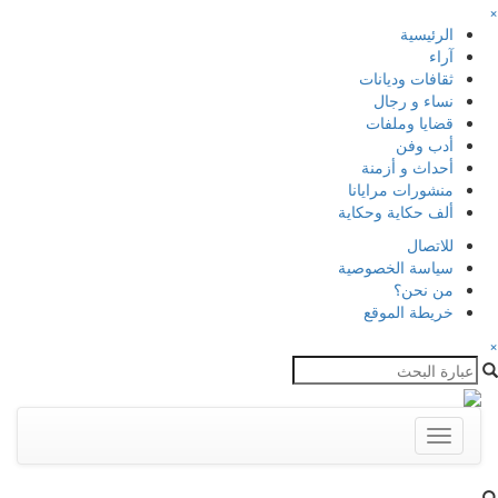
×
الرئيسية
آراء
ثقافات وديانات
نساء و رجال
قضايا وملفات
أدب وفن
أحداث و أزمنة
منشورات مرايانا
ألف حكاية وحكاية
للاتصال
سياسة الخصوصية
من نحن؟
خريطة الموقع
×
Toggle
navigation