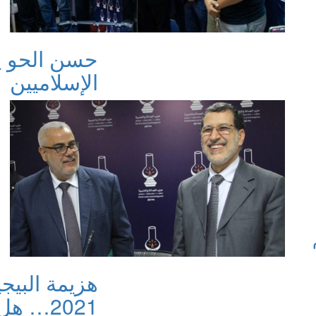
حسن الحو ي
الإسلاميين
هزيمة البيج
2021… ه