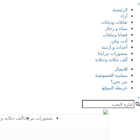
×
الرئيسية
آراء
ثقافات وديانات
نساء و رجال
قضايا وملفات
أدب وفن
أحداث و أزمنة
منشورات مرايانا
ألف حكاية وحكاية
للاتصال
سياسة الخصوصية
من نحن؟
خريطة الموقع
×
منشورات مرايانا
ألف حكاية وح