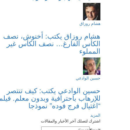
هشام روزاق
هشام روزاق يكتب: أخنوش، نصف
الكأس الفارغ… نصف الكأس غير
المملوء
حسين الوادعي
حسين الوادعي يكتب: كيف تنتصر
للإرهاب باحترافية وبدون معلم. فيلم
“اغتيال فرج فوده” نموذجا
المزيد
اشترك لتصلك آخر الأخبار والمقالات