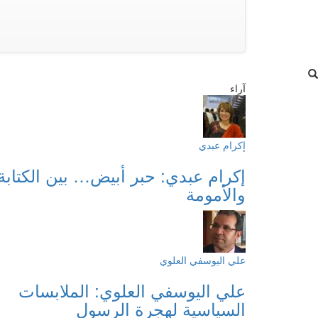
آراء
إكرام عبدي
إكرام عبدي: حبر أبيض… بين الكتابة
والأمومة
علي اليوسفي العلوي
علي اليوسفي العلوي: الملابسات
السياسية لهجرة الرسول