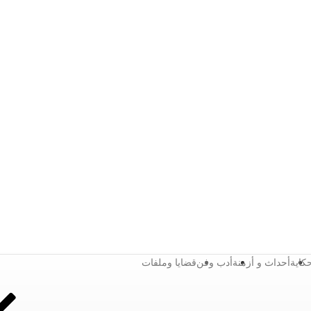
كاية
أحداث و أزمنة
أدب وفن
قضايا وملفات