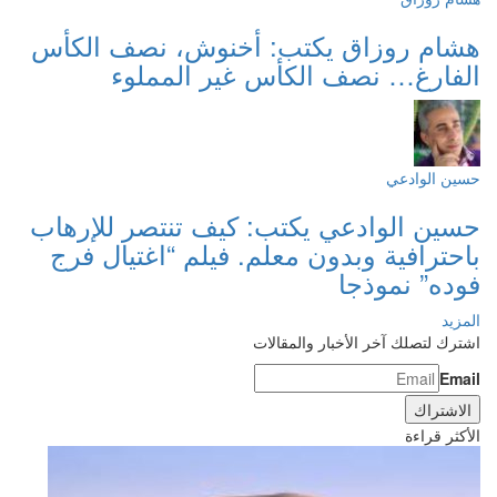
هشام روزاق يكتب: أخنوش، نصف الكأس
الفارغ… نصف الكأس غير المملوء
حسين الوادعي
حسين الوادعي يكتب: كيف تنتصر للإرهاب
باحترافية وبدون معلم. فيلم “اغتيال فرج
فوده” نموذجا
المزيد
اشترك لتصلك آخر الأخبار والمقالات
Email
الأكثر قراءة