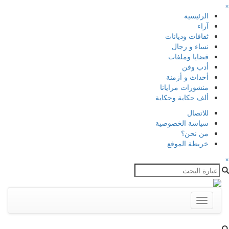
×
الرئيسية
آراء
ثقافات وديانات
نساء و رجال
قضايا وملفات
أدب وفن
أحداث و أزمنة
منشورات مرايانا
ألف حكاية وحكاية
للاتصال
سياسة الخصوصية
من نحن؟
خريطة الموقع
×
Toggle
navigation