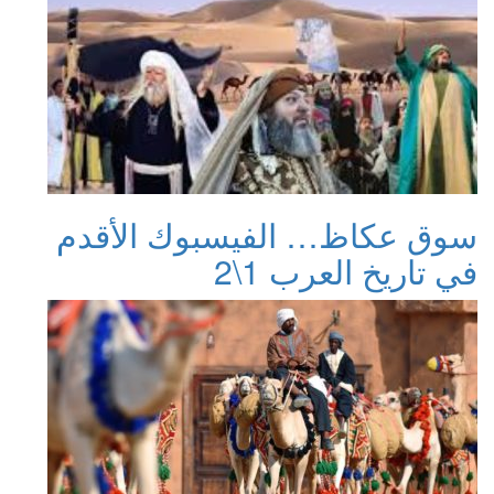
سوق عكاظ… الفيسبوك الأقدم
في تاريخ العرب 1\2