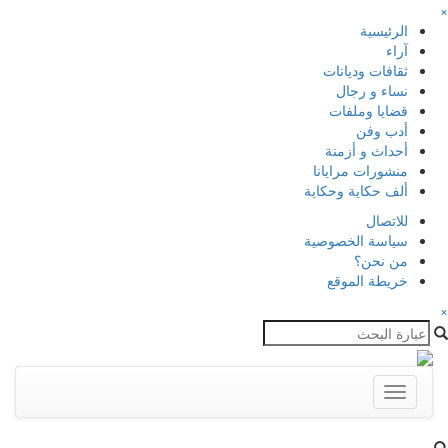
×
الرئيسية
آراء
ثقافات وديانات
نساء و رجال
قضايا وملفات
أدب وفن
أحداث و أزمنة
منشورات مرايانا
ألف حكاية وحكاية
للاتصال
سياسة الخصوصية
من نحن؟
خريطة الموقع
×
Toggle
navigation