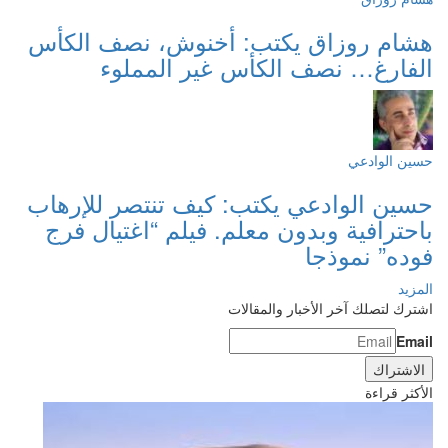
هشام روزاق يكتب: أخنوش، نصف الكأس
الفارغ… نصف الكأس غير المملوء
حسين الوادعي
حسين الوادعي يكتب: كيف تنتصر للإرهاب
باحترافية وبدون معلم. فيلم “اغتيال فرج
فوده” نموذجا
المزيد
اشترك لتصلك آخر الأخبار والمقالات
Email
الأكثر قراءة