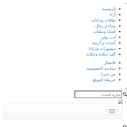
×
الرئيسية
آراء
ثقافات وديانات
نساء و رجال
قضايا وملفات
أدب وفن
أحداث و أزمنة
منشورات مرايانا
ألف حكاية وحكاية
للاتصال
سياسة الخصوصية
من نحن؟
خريطة الموقع
×
Toggle
navigation