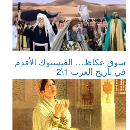
سوق عكاظ… الفيسبوك الأقدم
في تاريخ العرب 1\2