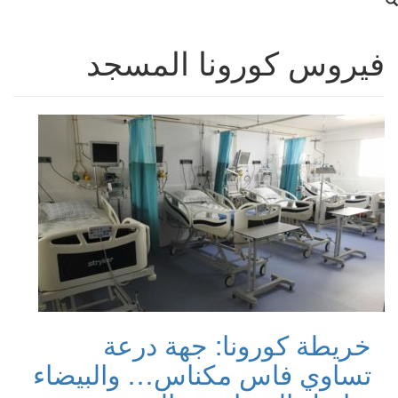
فيروس كورونا المسجد
خريطة كورونا: جهة درعة
تساوي فاس مكناس… والبيضاء