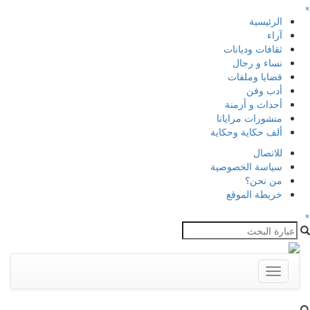
×
الرئيسية
آراء
ثقافات وديانات
نساء و رجال
قضايا وملفات
أدب وفن
أحداث و أزمنة
منشورات مرايانا
ألف حكاية وحكاية
للاتصال
سياسة الخصوصية
من نحن؟
خريطة الموقع
×
Toggle
navigation