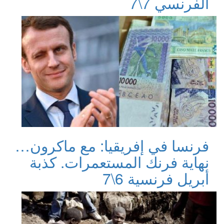
الفرنسي 7\7
فرنسا في إفريقيا: مع ماكرون…
نهاية فرنك المستعمرات. كذبة
أبريل فرنسية 6\7