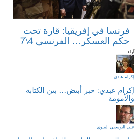
فرنسا في إفريقيا: قارة تحت
حكم العسكر… الفرنسي 4\7
آراء
إكرام عبدي
إكرام عبدي: حبر أبيض… بين الكتابة
والأمومة
علي اليوسفي العلوي