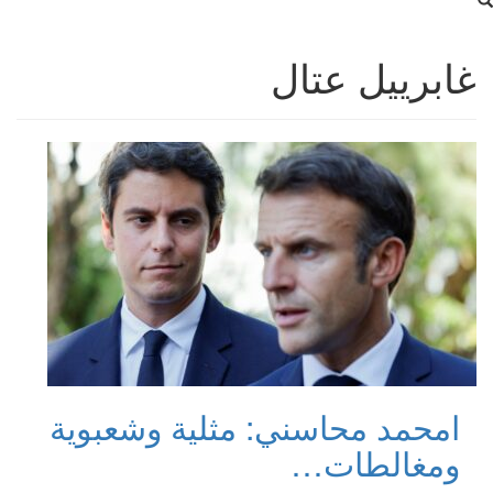
غابرييل عتال
امحمد محاسني: مثلية وشعبوية
ومغالطات…