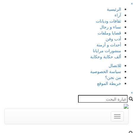
×
الرئيسية
آراء
ثقافات وديانات
نساء و رجال
قضايا وملفات
أدب وفن
أحداث و أزمنة
منشورات مرايانا
ألف حكاية وحكاية
للاتصال
سياسة الخصوصية
من نحن؟
خريطة الموقع
×
Toggle
navigation