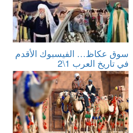
سوق عكاظ… الفيسبوك الأقدم
في تاريخ العرب 1\2