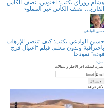
هشام روزاق يكتب: أخنوش، نصف الكأس
الفارغ… نصف الكأس غير المملوء
حسين الوادعي
حسين الوادعي يكتب: كيف تنتصر للإرهاب
باحترافية وبدون معلم. فيلم “اغتيال فرج
فوده” نموذجا
المزيد
اشترك لتصلك آخر الأخبار والمقالات
Email
الأكثر قراءة