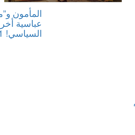
المأمون و”
عباسية أخرى
السياسي! 2/1