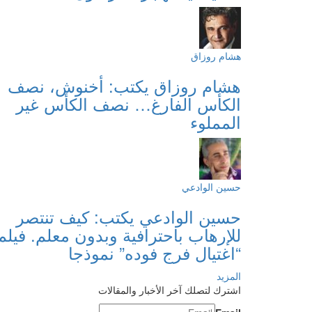
هشام روزاق
هشام روزاق يكتب: أخنوش، نصف
الكأس الفارغ… نصف الكأس غير
المملوء
حسين الوادعي
حسين الوادعي يكتب: كيف تنتصر
للإرهاب باحترافية وبدون معلم. فيلم
“اغتيال فرج فوده” نموذجا
المزيد
اشترك لتصلك آخر الأخبار والمقالات