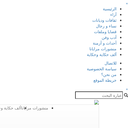
×
الرئيسية
آراء
ثقافات وديانات
نساء و رجال
قضايا وملفات
أدب وفن
أحداث و أزمنة
منشورات مرايانا
ألف حكاية وحكاية
للاتصال
سياسة الخصوصية
من نحن؟
خريطة الموقع
×
منشورات مرايانا
ألف حكاية وح