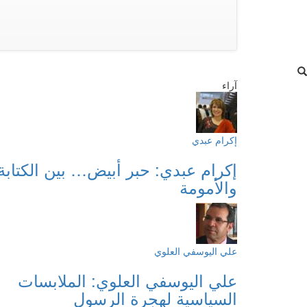
آراء
إكرام عبدي
إكرام عبدي: حبر أبيض… بين الكتابة
والأمومة
علي اليوسفي العلوي
علي اليوسفي العلوي: الملابسات
السياسية لهجرة الرسول