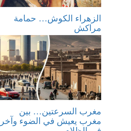
الزهراء الكوش… حمامة
مراكش
مغرب السرعتين… بين
مغرب يعيش في الضوء وآخر
في الظلام