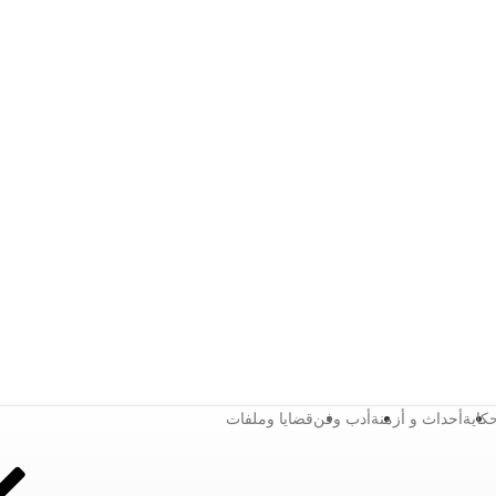
كاية
أحداث و أزمنة
أدب وفن
قضايا وملفات