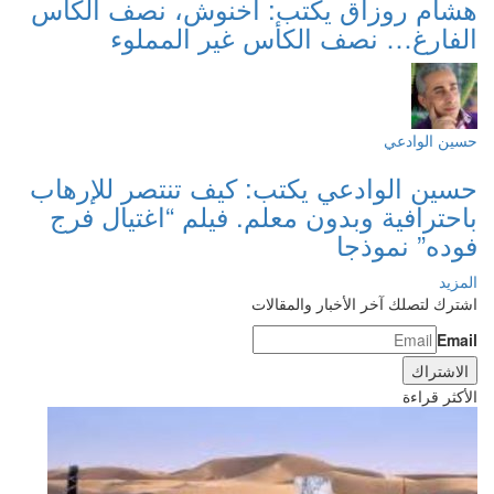
هشام روزاق يكتب: أخنوش، نصف الكأس
الفارغ… نصف الكأس غير المملوء
حسين الوادعي
حسين الوادعي يكتب: كيف تنتصر للإرهاب
باحترافية وبدون معلم. فيلم “اغتيال فرج
فوده” نموذجا
المزيد
اشترك لتصلك آخر الأخبار والمقالات
Email
الأكثر قراءة