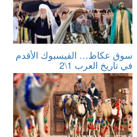
سوق عكاظ… الفيسبوك الأقدم
في تاريخ العرب 1\2