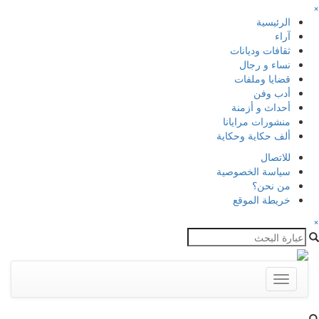
×
الرئيسية
آراء
ثقافات وديانات
نساء و رجال
قضايا وملفات
أدب وفن
أحداث و أزمنة
منشورات مرايانا
ألف حكاية وحكاية
للاتصال
سياسة الخصوصية
من نحن؟
خريطة الموقع
×
Toggle
navigation