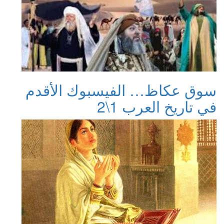
سوق عكاظ… الفيسبوك الأقدم
في تاريخ العرب 1\2