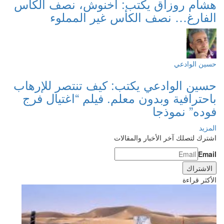
هشام روزاق يكتب: أخنوش، نصف الكأس
الفارغ… نصف الكأس غير المملوء
حسين الوادعي
حسين الوادعي يكتب: كيف تنتصر للإرهاب
باحترافية وبدون معلم. فيلم “اغتيال فرج
فوده” نموذجا
المزيد
اشترك لتصلك آخر الأخبار والمقالات
Email
الأكثر قراءة