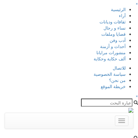
×
الرئيسية
آراء
ثقافات وديانات
نساء و رجال
قضايا وملفات
أدب وفن
أحداث و أزمنة
منشورات مرايانا
ألف حكاية وحكاية
للاتصال
سياسة الخصوصية
من نحن؟
خريطة الموقع
×
Toggle
navigation