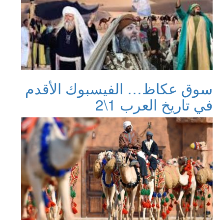
سوق عكاظ… الفيسبوك الأقدم
في تاريخ العرب 1\2