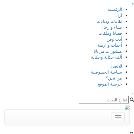
×
الرئيسية
آراء
ثقافات وديانات
نساء و رجال
قضايا وملفات
أدب وفن
أحداث و أزمنة
منشورات مرايانا
ألف حكاية وحكاية
للاتصال
سياسة الخصوصية
من نحن؟
خريطة الموقع
×
Toggle
navigation