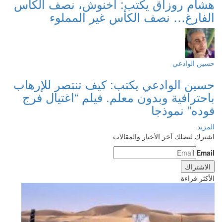
هشام روزاق يكتب: أخنوش، نصف الكأس
الفارغ… نصف الكأس غير المملوء
حسين الوادعي
حسين الوادعي يكتب: كيف تنتصر للإرهاب
باحترافية وبدون معلم. فيلم “اغتيال فرج
فوده” نموذجا
المزيد
اشترك لتصلك آخر الأخبار والمقالات
Email
الأكثر قراءة