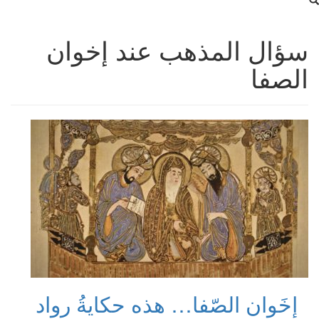
سؤال المذهب عند إخوان
الصفا
إخَوان الصّفا… هذه حكايةُ رواد