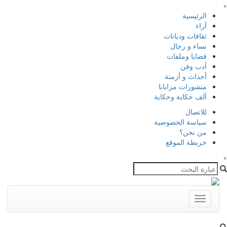
×
الرئيسية
آراء
ثقافات وديانات
نساء و رجال
قضايا وملفات
أدب وفن
أحداث و أزمنة
منشورات مرايانا
ألف حكاية وحكاية
للاتصال
سياسة الخصوصية
من نحن؟
خريطة الموقع
×
Toggle
navigation