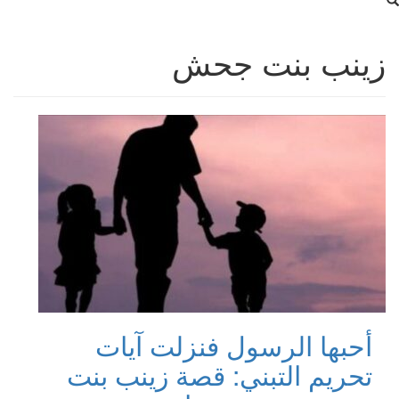
زينب بنت جحش
أحبها الرسول فنزلت آيات
تحريم التبني: قصة زينب بنت