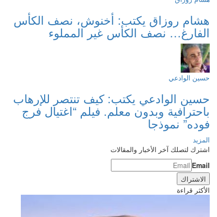
هشام روزاق يكتب: أخنوش، نصف الكأس
الفارغ… نصف الكأس غير المملوء
حسين الوادعي
حسين الوادعي يكتب: كيف تنتصر للإرهاب
باحترافية وبدون معلم. فيلم “اغتيال فرج
فوده” نموذجا
المزيد
اشترك لتصلك آخر الأخبار والمقالات
Email
الأكثر قراءة