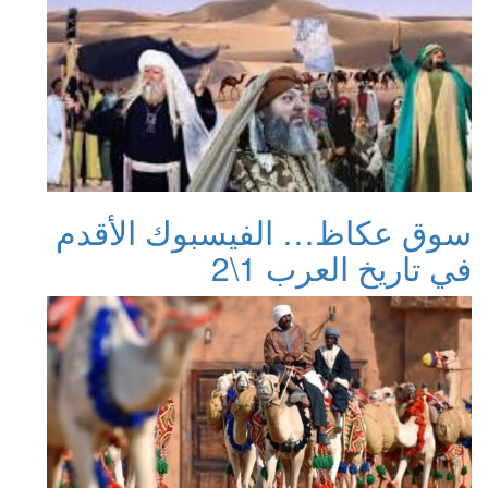
سوق عكاظ… الفيسبوك الأقدم
في تاريخ العرب 1\2