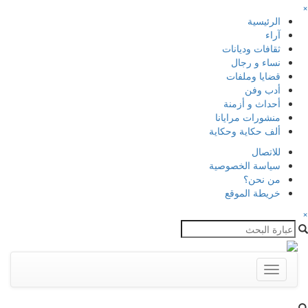
×
الرئيسية
آراء
ثقافات وديانات
نساء و رجال
قضايا وملفات
أدب وفن
أحداث و أزمنة
منشورات مرايانا
ألف حكاية وحكاية
للاتصال
سياسة الخصوصية
من نحن؟
خريطة الموقع
×
Toggle
navigation