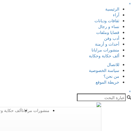
×
الرئيسية
آراء
ثقافات وديانات
نساء و رجال
قضايا وملفات
أدب وفن
أحداث و أزمنة
منشورات مرايانا
ألف حكاية وحكاية
للاتصال
سياسة الخصوصية
من نحن؟
خريطة الموقع
×
منشورات مرايانا
ألف حكاية وح