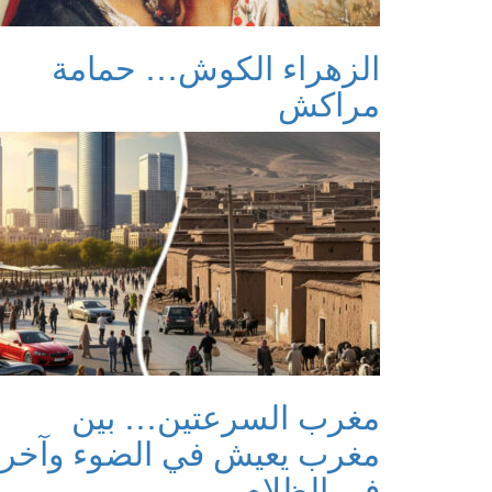
الزهراء الكوش… حمامة
مراكش
مغرب السرعتين… بين
مغرب يعيش في الضوء وآخر
في الظلام