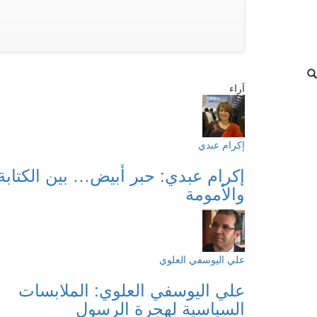
آراء
إكرام عبدي
إكرام عبدي: حبر أبيض… بين الكتابة
والأمومة
علي اليوسفي العلوي
علي اليوسفي العلوي: الملابسات
السياسية لهجرة الرسول