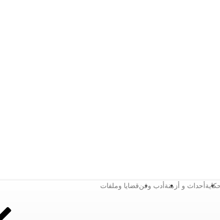
كاية
أحداث و أزمنة
أدب وفن
قضايا وملفات