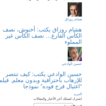
هشام روزاق
هشام روزاق يكتب: أخنوش، نصف
الكأس الفارغ… نصف الكأس غير
المملوء
حسين الوادعي
حسين الوادعي يكتب: كيف تنتصر
للإرهاب باحترافية وبدون معلم. فيلم
“اغتيال فرج فوده” نموذجا
المزيد
اشترك لتصلك آخر الأخبار والمقالات