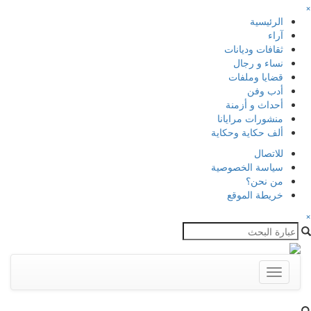
×
الرئيسية
آراء
ثقافات وديانات
نساء و رجال
قضايا وملفات
أدب وفن
أحداث و أزمنة
منشورات مرايانا
ألف حكاية وحكاية
للاتصال
سياسة الخصوصية
من نحن؟
خريطة الموقع
×
Toggle
navigation