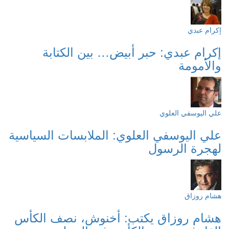
إكرام عبدي
إكرام عبدي: حبر أبيض… بين الكتابة
والأمومة
علي اليوسفي العلوي
علي اليوسفي العلوي: الملابسات السياسية
لهجرة الرسول
هشام روزاق
هشام روزاق يكتب: أخنوش، نصف الكأس