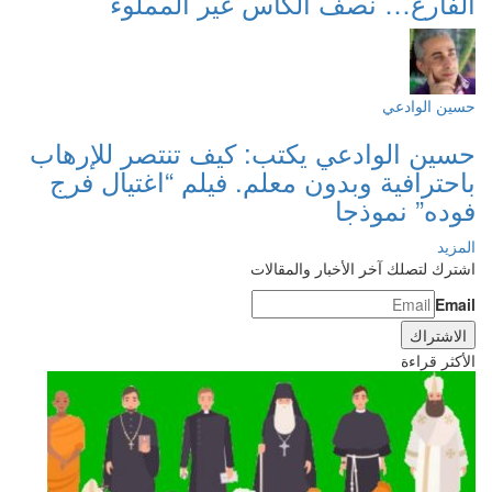
الفارغ… نصف الكأس غير المملوء
حسين الوادعي
حسين الوادعي يكتب: كيف تنتصر للإرهاب
باحترافية وبدون معلم. فيلم “اغتيال فرج
فوده” نموذجا
المزيد
اشترك لتصلك آخر الأخبار والمقالات
Email
الأكثر قراءة