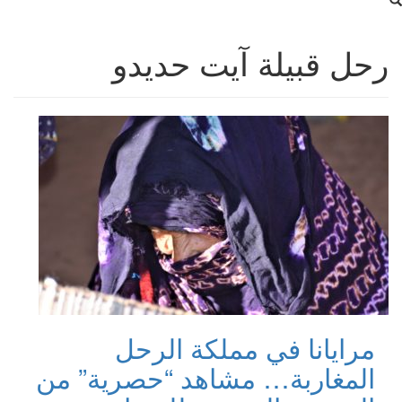
رحل قبيلة آيت حديدو
مرايانا في مملكة الرحل
المغاربة… مشاهد “حصرية” من