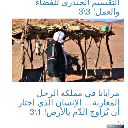
التقسيم الجندري للفضاء
والعمل! 3\3
مرايانا في مملكة الرحل
المغاربة… الإنسان الذي اختار
أن يُزاوج الدّم بالأرض! 1\3
آراء