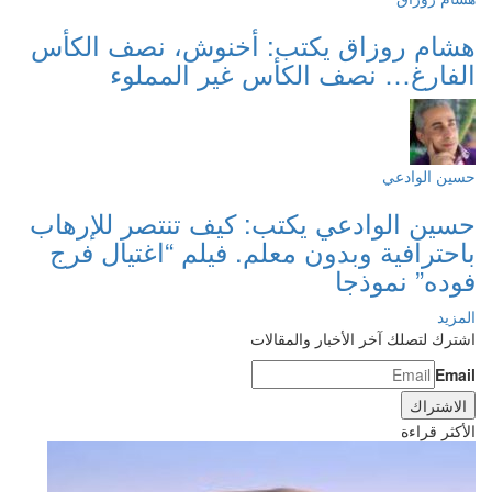
هشام روزاق يكتب: أخنوش، نصف الكأس
الفارغ… نصف الكأس غير المملوء
حسين الوادعي
حسين الوادعي يكتب: كيف تنتصر للإرهاب
باحترافية وبدون معلم. فيلم “اغتيال فرج
فوده” نموذجا
المزيد
اشترك لتصلك آخر الأخبار والمقالات
Email
الأكثر قراءة