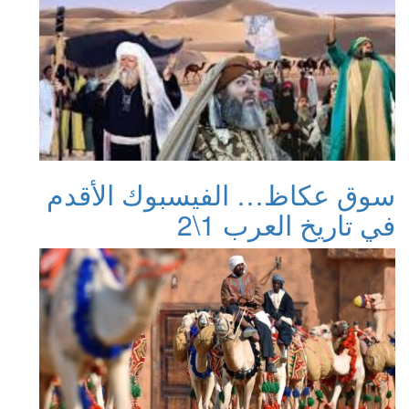
سوق عكاظ… الفيسبوك الأقدم
في تاريخ العرب 1\2