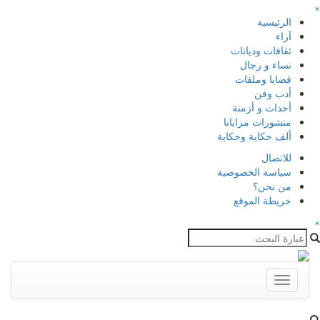
×
الرئيسية
آراء
ثقافات وديانات
نساء و رجال
قضايا وملفات
أدب وفن
أحداث و أزمنة
منشورات مرايانا
ألف حكاية وحكاية
للاتصال
سياسة الخصوصية
من نحن؟
خريطة الموقع
×
Toggle
navigation