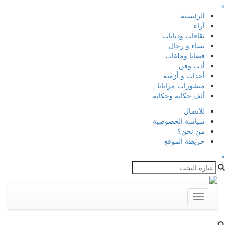
×
الرئيسية
آراء
ثقافات وديانات
نساء و رجال
قضايا وملفات
أدب وفن
أحداث و أزمنة
منشورات مرايانا
ألف حكاية وحكاية
للاتصال
سياسة الخصوصية
من نحن؟
خريطة الموقع
×
Toggle
navigation