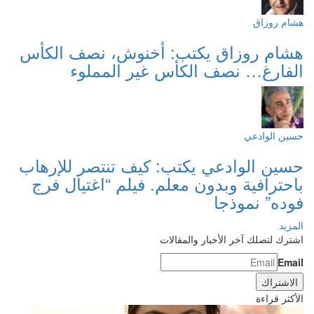
هشام روزاق
هشام روزاق يكتب: أخنوش، نصف الكأس
الفارغ… نصف الكأس غير المملوء
حسين الوادعي
حسين الوادعي يكتب: كيف تنتصر للإرهاب
باحترافية وبدون معلم. فيلم “اغتيال فرج
فوده” نموذجا
المزيد
اشترك لتصلك آخر الأخبار والمقالات
Email
الأكثر قراءة