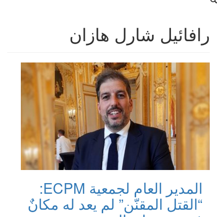
رافائيل شارل هازان
المدير العام لجمعية ECPM:
“القتل المقنّن” لم يعد له مكانٌ