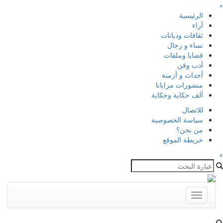
×
الرئيسية
آراء
ثقافات وديانات
نساء و رجال
قضايا وملفات
أدب وفن
أحداث و أزمنة
منشورات مرايانا
ألف حكاية وحكاية
للاتصال
سياسة الخصوصية
من نحن؟
خريطة الموقع
×
Toggle
navigation