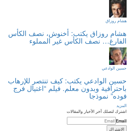
هشام روزاق
هشام روزاق يكتب: أخنوش، نصف الكأس
الفارغ… نصف الكأس غير المملوء
حسين الوادعي
حسين الوادعي يكتب: كيف تنتصر للإرهاب
باحترافية وبدون معلم. فيلم “اغتيال فرج
فوده” نموذجا
المزيد
اشترك لتصلك آخر الأخبار والمقالات
Email