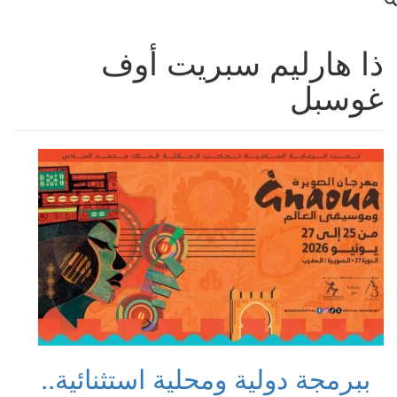
ذا هارليم سبريت أوف
غوسبل
ببرمجة دولية ومحلية استثنائية..