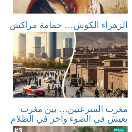
الزهراء الكوش… حمامة مراكش
مغرب السرعتين… بين مغرب
يعيش في الضوء وآخر في الظلام