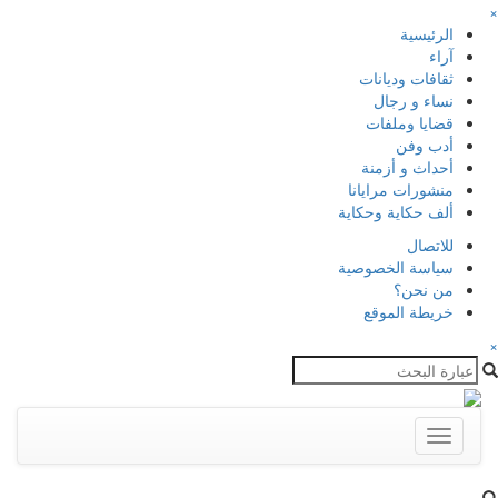
×
الرئيسية
آراء
ثقافات وديانات
نساء و رجال
قضايا وملفات
أدب وفن
أحداث و أزمنة
منشورات مرايانا
ألف حكاية وحكاية
للاتصال
سياسة الخصوصية
من نحن؟
خريطة الموقع
×
Toggle
navigation