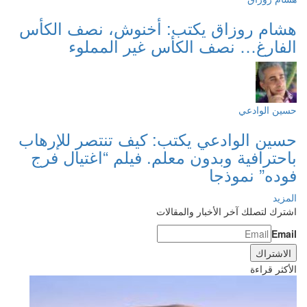
هشام روزاق يكتب: أخنوش، نصف الكأس
الفارغ… نصف الكأس غير المملوء
حسين الوادعي
حسين الوادعي يكتب: كيف تنتصر للإرهاب
باحترافية وبدون معلم. فيلم “اغتيال فرج
فوده” نموذجا
المزيد
اشترك لتصلك آخر الأخبار والمقالات
Email
الأكثر قراءة