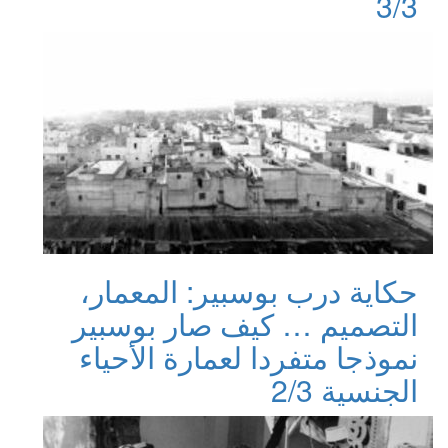
3/3
حكاية درب بوسبير: المعمار،
التصميم … كيف صار بوسبير
نموذجا متفردا لعمارة الأحياء
الجنسية 2/3