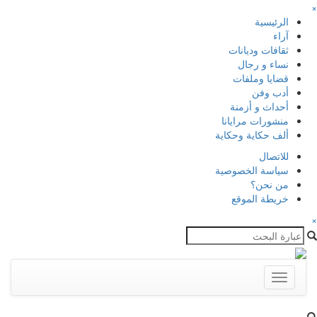
×
الرئيسية
آراء
ثقافات وديانات
نساء و رجال
قضايا وملفات
أدب وفن
أحداث و أزمنة
منشورات مرايانا
ألف حكاية وحكاية
للاتصال
سياسة الخصوصية
من نحن؟
خريطة الموقع
×
Toggle
navigation