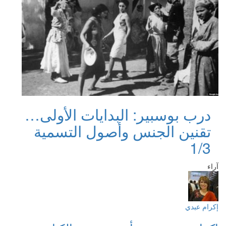
درب بوسبير: البدايات الأولى…
تقنين الجنس وأصول التسمية
1/3
آراء
إكرام عبدي