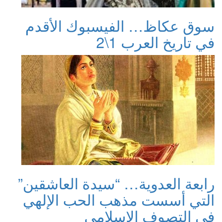
سوق عكاظ… الفيسبوك الأقدم
في تاريخ العرب 1\2
رابعة العدوية… “سيدة العاشقين”
التي أسست مذهب الحب الإلهي
في التصوف الإسلامي