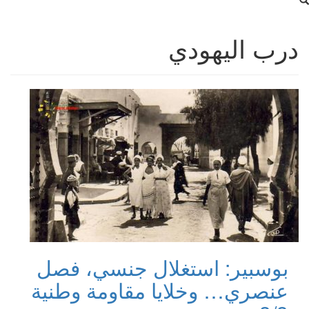
درب اليهودي
بوسبير: استغلال جنسي، فصل
عنصري… وخلايا مقاومة وطنية