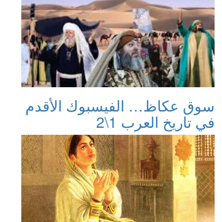
سوق عكاظ… الفيسبوك الأقدم
في تاريخ العرب 1\2