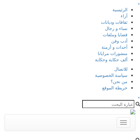
×
الرئيسية
آراء
ثقافات وديانات
نساء و رجال
قضايا وملفات
أدب وفن
أحداث و أزمنة
منشورات مرايانا
ألف حكاية وحكاية
للاتصال
سياسة الخصوصية
من نحن؟
خريطة الموقع
×
Toggle
navigation