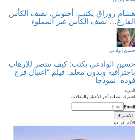
هشام روزاق يكتب: أخنوش، نصف الكأس
الفارغ… نصف الكأس غير المملوء
حسين الوادعي
حسين الوادعي يكتب: كيف تنتصر للإرهاب
باحترافية وبدون معلم. فيلم “اغتيال فرج
فوده” نموذجا
المزيد
اشترك لتصلك آخر الأخبار والمقالات
Email
الأكثر قراءة