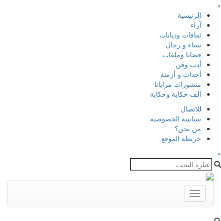
×
الرئيسية
آراء
ثقافات وديانات
نساء و رجال
قضايا وملفات
أدب وفن
أحداث و أزمنة
منشورات مرايانا
ألف حكاية وحكاية
للاتصال
سياسة الخصوصية
من نحن؟
خريطة الموقع
×
Toggle
navigation