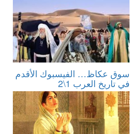
سوق عكاظ… الفيسبوك الأقدم
في تاريخ العرب 1\2