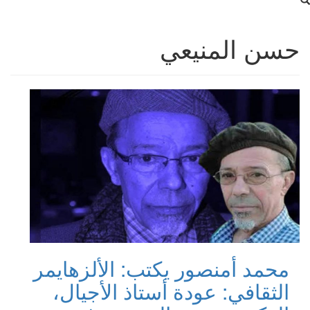
حسن المنيعي
محمد أمنصور يكتب: الألزهايمر
الثقافي: عودة أستاذ الأجيال،