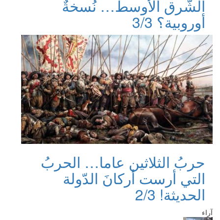
الشّرق الأوسط… نُسخةٌ
أوروبية؟ 3/3
حربُ الثلاثين عاما… الحربُ
التي أرست أركانَ الدّولة
الحديثة! 2/3
آراء