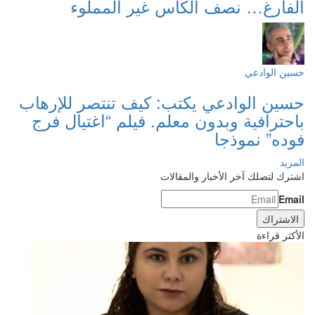
الفارغ… نصف الكأس غير المملوء
حسين الوادعي
حسين الوادعي يكتب: كيف تنتصر للإرهاب
باحترافية وبدون معلم. فيلم “اغتيال فرج
فوده” نموذجا
المزيد
اشترك لتصلك آخر الأخبار والمقالات
Email
الأكثر قراءة