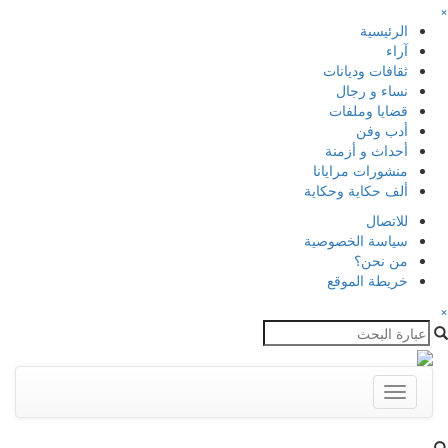
×
الرئيسية
آراء
ثقافات وديانات
نساء و رجال
قضايا وملفات
أدب وفن
أحداث و أزمنة
منشورات مرايانا
ألف حكاية وحكاية
للاتصال
سياسة الخصوصية
من نحن؟
خريطة الموقع
×
Toggle
navigation