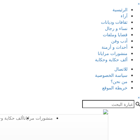
×
الرئيسية
آراء
ثقافات وديانات
نساء و رجال
قضايا وملفات
أدب وفن
أحداث و أزمنة
منشورات مرايانا
ألف حكاية وحكاية
للاتصال
سياسة الخصوصية
من نحن؟
خريطة الموقع
×
منشورات مرايانا
ألف حكاية وح