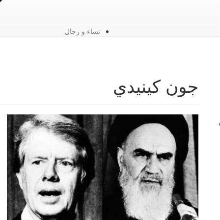
نساء و رجال
جون كينيدي