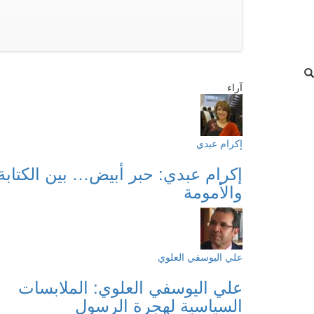
آراء
إكرام عبدي
إكرام عبدي: حبر أبيض… بين الكتابة
والأمومة
علي اليوسفي العلوي
علي اليوسفي العلوي: الملابسات
السياسية لهجرة الرسول