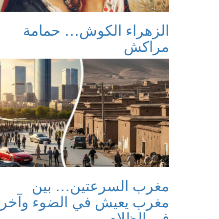
الزهراء الكوش… حمامة
مراكش
مغرب السرعتين… بين
مغرب يعيش في الضوء وآخر
في الظلام