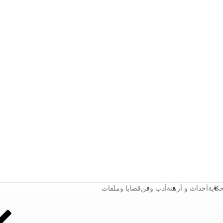
كاية
أحداث و أزمنة
أدب وفن
قضايا وملفات