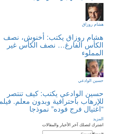
هشام روزاق
هشام روزاق يكتب: أخنوش، نصف
الكأس الفارغ… نصف الكأس غير
المملوء
حسين الوادعي
حسين الوادعي يكتب: كيف تنتصر
للإرهاب باحترافية وبدون معلم. فيلم
“اغتيال فرج فوده” نموذجا
المزيد
اشترك لتصلك آخر الأخبار والمقالات