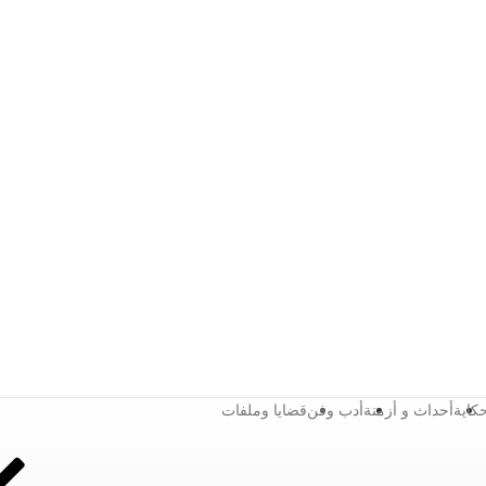
كاية
أحداث و أزمنة
أدب وفن
قضايا وملفات