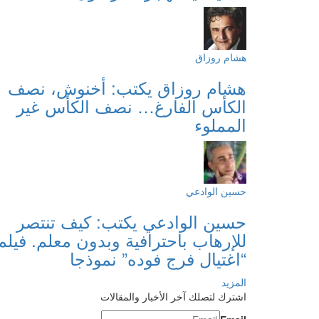
هشام روزاق
هشام روزاق يكتب: أخنوش، نصف
الكأس الفارغ… نصف الكأس غير
المملوء
حسين الوادعي
حسين الوادعي يكتب: كيف تنتصر
للإرهاب باحترافية وبدون معلم. فيلم
“اغتيال فرج فوده” نموذجا
المزيد
اشترك لتصلك آخر الأخبار والمقالات