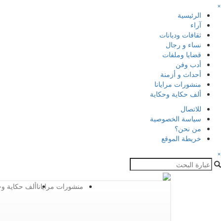
×
الرئيسية
آراء
ثقافات وديانات
نساء و رجال
قضايا وملفات
أدب وفن
أحداث و أزمنة
منشورات مرايانا
ألف حكاية وحكاية
للاتصال
سياسة الخصوصية
من نحن؟
خريطة الموقع
×
منشورات مرايانا
ألف حكاية وح