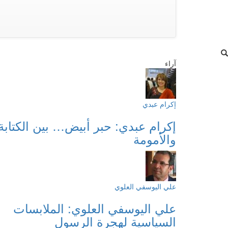
آراء
إكرام عبدي
إكرام عبدي: حبر أبيض… بين الكتابة
والأمومة
علي اليوسفي العلوي
علي اليوسفي العلوي: الملابسات
السياسية لهجرة الرسول