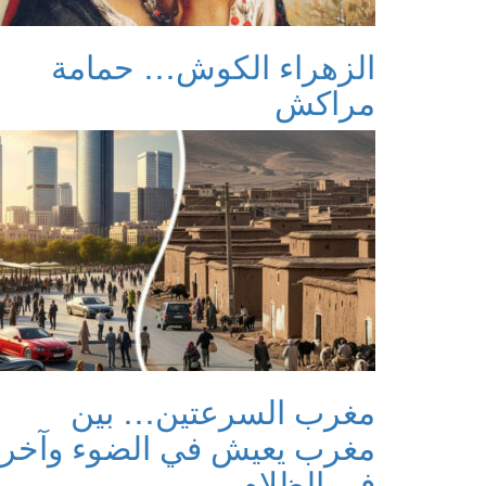
الزهراء الكوش… حمامة
مراكش
مغرب السرعتين… بين
مغرب يعيش في الضوء وآخر
في الظلام