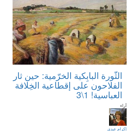
الثّورة البابِكية الخرّمية: حين ثار
الفلاحون على إقطاعية الخِلافة
العباسية! 1\3
آراء
إكرام عبدي