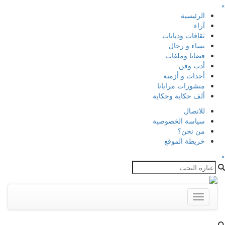
×
الرئيسية
آراء
ثقافات وديانات
نساء و رجال
قضايا وملفات
أدب وفن
أحداث و أزمنة
منشورات مرايانا
ألف حكاية وحكاية
للاتصال
سياسة الخصوصية
من نحن؟
خريطة الموقع
×
Toggle
navigation