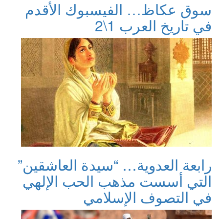
سوق عكاظ… الفيسبوك الأقدم
في تاريخ العرب 1\2
رابعة العدوية… “سيدة العاشقين”
التي أسست مذهب الحب الإلهي
في التصوف الإسلامي