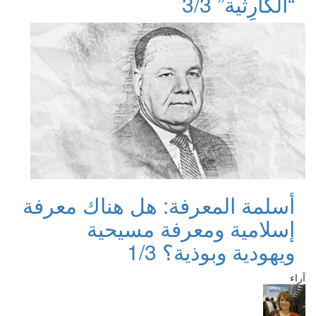
“الكارِثية” 3/3
أسلمة المعرفة: هل هناك معرفة
إسلامية ومعرفة مسيحية
ويهودية وبوذية؟ 1/3
آراء