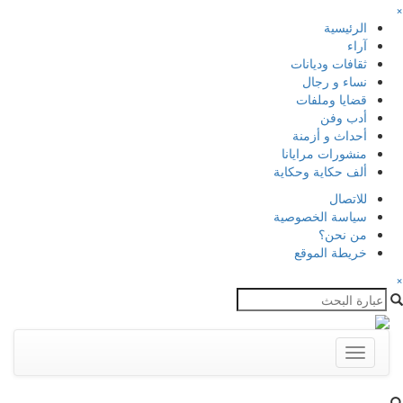
×
الرئيسية
آراء
ثقافات وديانات
نساء و رجال
قضايا وملفات
أدب وفن
أحداث و أزمنة
منشورات مرايانا
ألف حكاية وحكاية
للاتصال
سياسة الخصوصية
من نحن؟
خريطة الموقع
×
Toggle
navigation