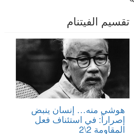
تقسيم الفيتنام
هوشي منه… إنسان ينبض
إصراراً: في استئناف فعل
المقاومة 2\2