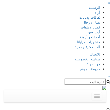
×
الرئيسية
آراء
ثقافات وديانات
نساء و رجال
قضايا وملفات
أدب وفن
أحداث و أزمنة
منشورات مرايانا
ألف حكاية وحكاية
للاتصال
سياسة الخصوصية
من نحن؟
خريطة الموقع
×
Toggle
navigation