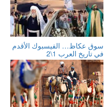
سوق عكاظ… الفيسبوك الأقدم
في تاريخ العرب 1\2