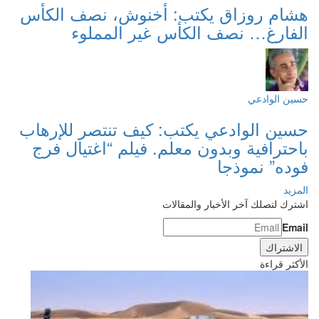
هشام روزاق يكتب: أخنوش، نصف الكأس
الفارغ… نصف الكأس غير المملوء
حسين الوادعي
حسين الوادعي يكتب: كيف تنتصر للإرهاب
باحترافية وبدون معلم. فيلم “اغتيال فرج
فوده” نموذجا
المزيد
اشترك لتصلك آخر الأخبار والمقالات
Email
الأكثر قراءة