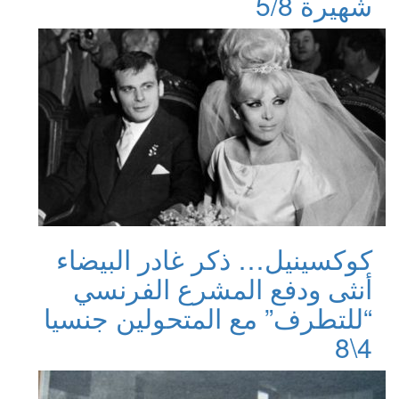
شهيرة 5/8
كوكسينيل… ذكر غادر البيضاء
أنثى ودفع المشرع الفرنسي
“للتطرف” مع المتحولين جنسيا
4\8