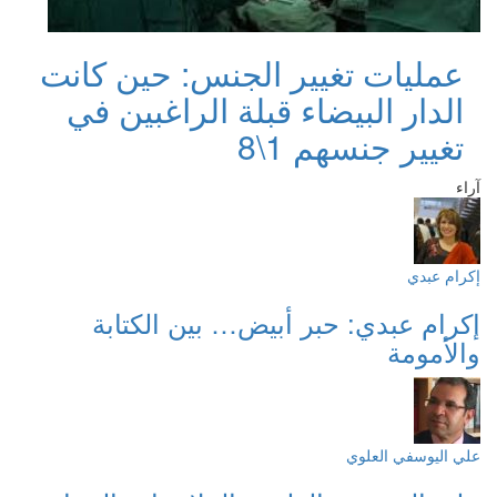
عمليات تغيير الجنس: حين كانت
الدار البيضاء قبلة الراغبين في
تغيير جنسهم 1\8
آراء
إكرام عبدي
إكرام عبدي: حبر أبيض… بين الكتابة
والأمومة
علي اليوسفي العلوي