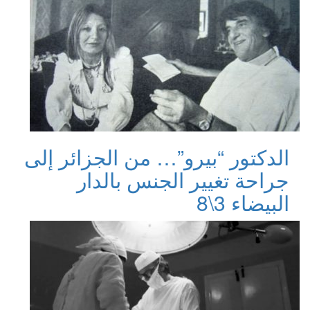
الدكتور “بيرو”… من الجزائر إلى
جراحة تغيير الجنس بالدار
البيضاء 3\8