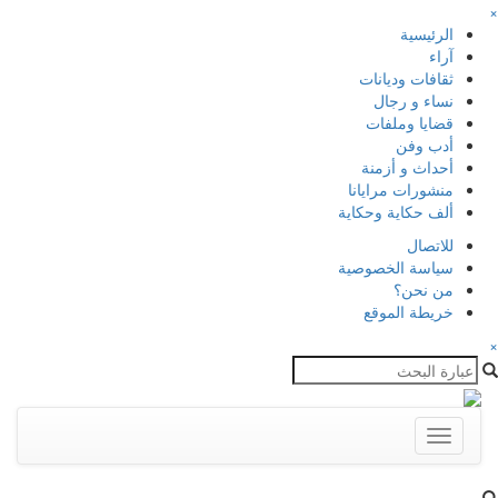
×
الرئيسية
آراء
ثقافات وديانات
نساء و رجال
قضايا وملفات
أدب وفن
أحداث و أزمنة
منشورات مرايانا
ألف حكاية وحكاية
للاتصال
سياسة الخصوصية
من نحن؟
خريطة الموقع
×
Toggle
navigation