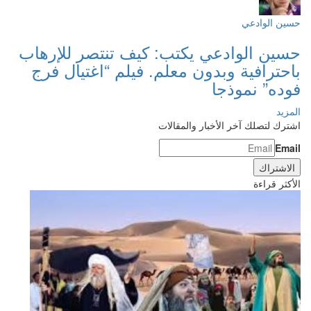
حسين الوادعي
حسين الوادعي يكتب: كيف تنتصر للإرهاب
باحترافية وبدون معلم. فيلم “اغتيال فرج
فوده” نموذجا
المزيد
اشترك لتصلك آخر الأخبار والمقالات
Email
الأكثر قراءة