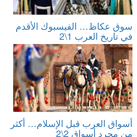
سوق عكاظ… الفيسبوك الأقدم
في تاريخ العرب 1\2
أسواق العرب قبل الإسلام… أكثر
من مجرد أسواق 2\2