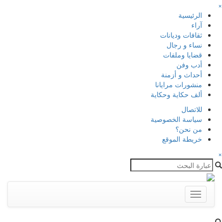
×
الرئيسية
آراء
ثقافات وديانات
نساء و رجال
قضايا وملفات
أدب وفن
أحداث و أزمنة
منشورات مرايانا
ألف حكاية وحكاية
للاتصال
سياسة الخصوصية
من نحن؟
خريطة الموقع
×
Toggle
navigation