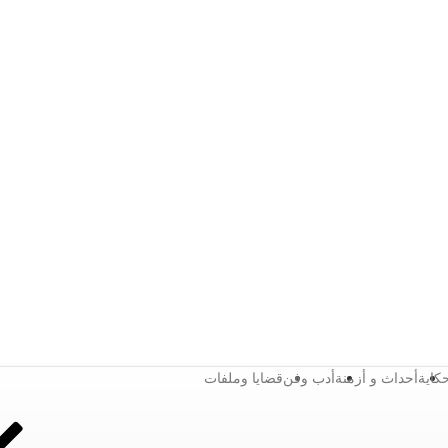
كاية
أحداث و أزمنة
أدب وفن
قضايا وملفات