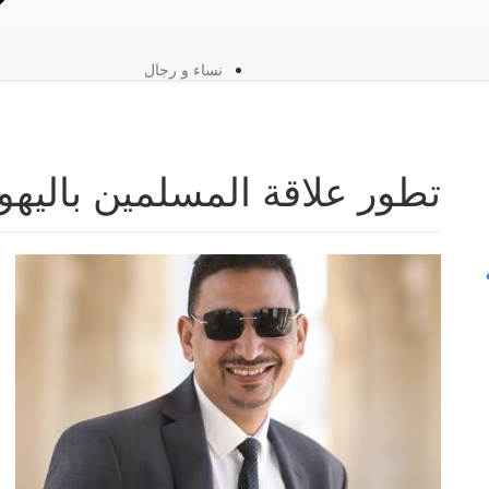
نساء و رجال
تطور علاقة المسلمين باليهو