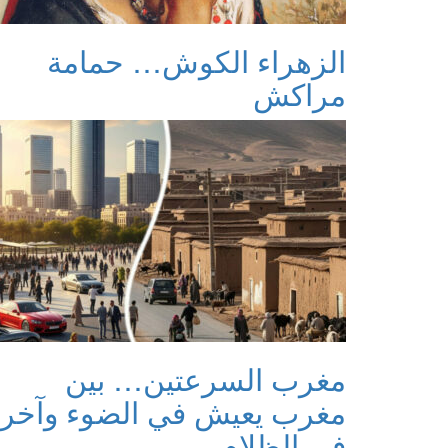
الزهراء الكوش… حمامة
مراكش
مغرب السرعتين… بين
مغرب يعيش في الضوء وآخر
في الظلام