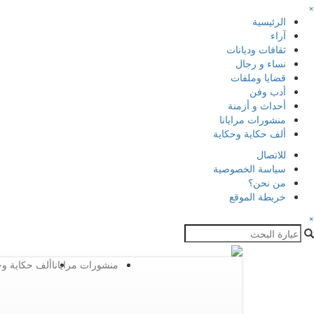
×
الرئيسية
آراء
ثقافات وديانات
نساء و رجال
قضايا وملفات
أدب وفن
أحداث و أزمنة
منشورات مرايانا
ألف حكاية وحكاية
للاتصال
سياسة الخصوصية
من نحن؟
خريطة الموقع
×
منشورات مرايانا
ألف حكاية وح