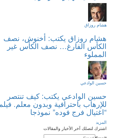
هشام روزاق
هشام روزاق يكتب: أخنوش، نصف
الكأس الفارغ… نصف الكأس غير
المملوء
حسين الوادعي
حسين الوادعي يكتب: كيف تنتصر
للإرهاب باحترافية وبدون معلم. فيلم
“اغتيال فرج فوده” نموذجا
المزيد
اشترك لتصلك آخر الأخبار والمقالات