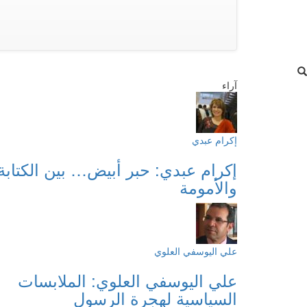
آراء
إكرام عبدي
إكرام عبدي: حبر أبيض… بين الكتابة
والأمومة
علي اليوسفي العلوي
علي اليوسفي العلوي: الملابسات
السياسية لهجرة الرسول