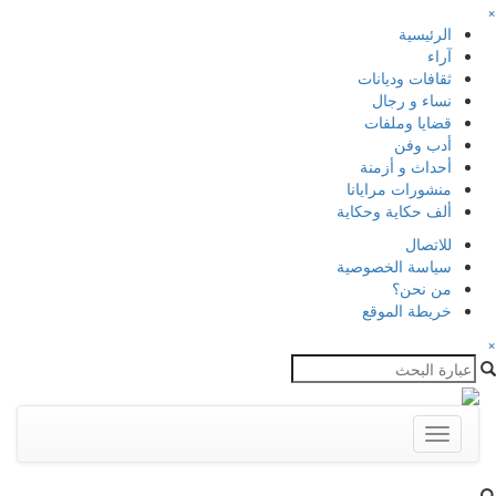
×
الرئيسية
آراء
ثقافات وديانات
نساء و رجال
قضايا وملفات
أدب وفن
أحداث و أزمنة
منشورات مرايانا
ألف حكاية وحكاية
للاتصال
سياسة الخصوصية
من نحن؟
خريطة الموقع
×
Toggle
navigation