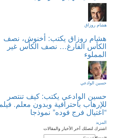
هشام روزاق
هشام روزاق يكتب: أخنوش، نصف
الكأس الفارغ… نصف الكأس غير
المملوء
حسين الوادعي
حسين الوادعي يكتب: كيف تنتصر
للإرهاب باحترافية وبدون معلم. فيلم
“اغتيال فرج فوده” نموذجا
المزيد
اشترك لتصلك آخر الأخبار والمقالات