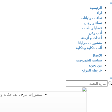
×
الرئيسية
آراء
ثقافات وديانات
نساء و رجال
قضايا وملفات
أدب وفن
أحداث و أزمنة
منشورات مرايانا
ألف حكاية وحكاية
للاتصال
سياسة الخصوصية
من نحن؟
خريطة الموقع
×
منشورات مرايانا
ألف حكاية وح