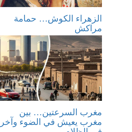
الزهراء الكوش… حمامة
مراكش
مغرب السرعتين… بين
مغرب يعيش في الضوء وآخر
في الظلام