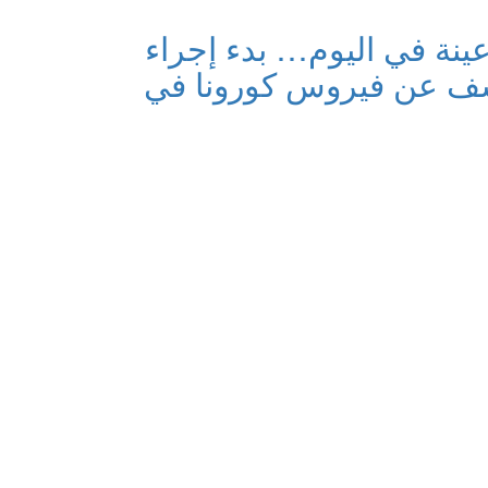
درة 300 عينة في اليوم… بدء إجراء
شف عن فيروس كورونا في