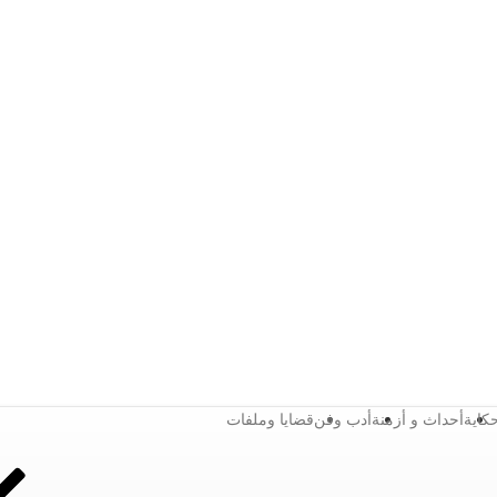
كاية
أحداث و أزمنة
أدب وفن
قضايا وملفات