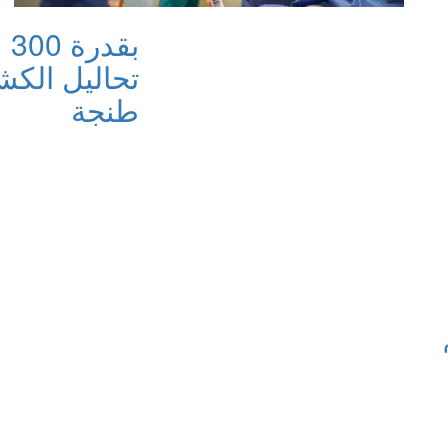
بق
تحاليل الك
طنجة