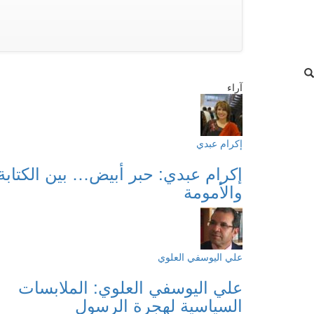
آراء
إكرام عبدي
إكرام عبدي: حبر أبيض… بين الكتابة
والأمومة
علي اليوسفي العلوي
علي اليوسفي العلوي: الملابسات
السياسية لهجرة الرسول