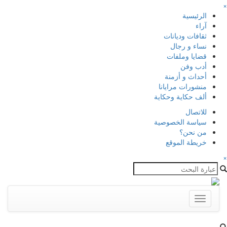
×
الرئيسية
آراء
ثقافات وديانات
نساء و رجال
قضايا وملفات
أدب وفن
أحداث و أزمنة
منشورات مرايانا
ألف حكاية وحكاية
للاتصال
سياسة الخصوصية
من نحن؟
خريطة الموقع
×
Toggle
navigation