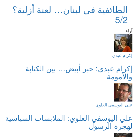
الطائفية في لبنان… لعنة أزلية؟
5/2
آراء
إكرام عبدي
إكرام عبدي: حبر أبيض… بين الكتابة
والأمومة
علي اليوسفي العلوي
علي اليوسفي العلوي: الملابسات السياسية
لهجرة الرسول