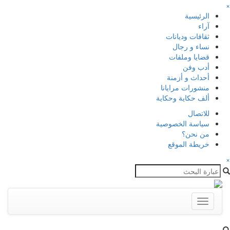
×
الرئيسية
آراء
ثقافات وديانات
نساء و رجال
قضايا وملفات
أدب وفن
أحداث و أزمنة
منشورات مرايانا
ألف حكاية وحكاية
للاتصال
سياسة الخصوصية
من نحن؟
خريطة الموقع
×
Toggle
navigation