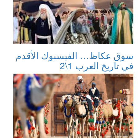
سوق عكاظ… الفيسبوك الأقدم
في تاريخ العرب 1\2