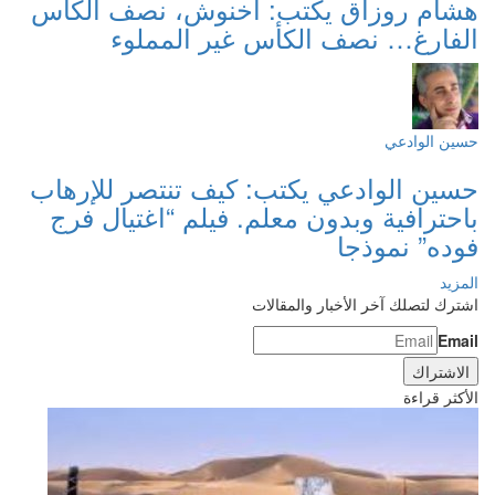
هشام روزاق يكتب: أخنوش، نصف الكأس
الفارغ… نصف الكأس غير المملوء
حسين الوادعي
حسين الوادعي يكتب: كيف تنتصر للإرهاب
باحترافية وبدون معلم. فيلم “اغتيال فرج
فوده” نموذجا
المزيد
اشترك لتصلك آخر الأخبار والمقالات
Email
الأكثر قراءة