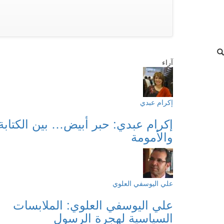
آراء
إكرام عبدي
إكرام عبدي: حبر أبيض… بين الكتابة
والأمومة
علي اليوسفي العلوي
علي اليوسفي العلوي: الملابسات
السياسية لهجرة الرسول