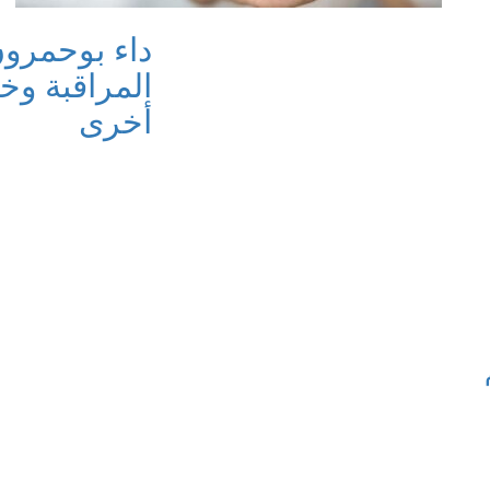
داء بوحمرو
المراقبة و
أخرى