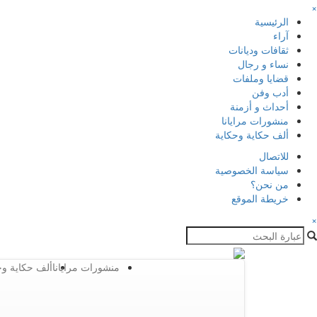
×
الرئيسية
آراء
ثقافات وديانات
نساء و رجال
قضايا وملفات
أدب وفن
أحداث و أزمنة
منشورات مرايانا
ألف حكاية وحكاية
للاتصال
سياسة الخصوصية
من نحن؟
خريطة الموقع
×
منشورات مرايانا
ألف حكاية وح