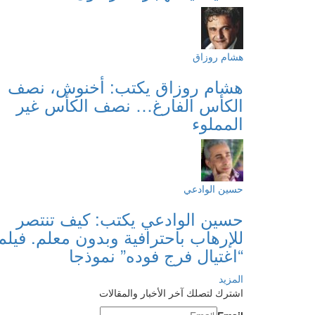
هشام روزاق
هشام روزاق يكتب: أخنوش، نصف
الكأس الفارغ… نصف الكأس غير
المملوء
حسين الوادعي
حسين الوادعي يكتب: كيف تنتصر
للإرهاب باحترافية وبدون معلم. فيلم
“اغتيال فرج فوده” نموذجا
المزيد
اشترك لتصلك آخر الأخبار والمقالات