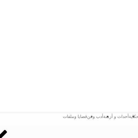
كاية
أحداث و أزمنة
أدب وفن
قضايا وملفات