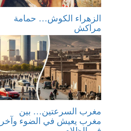
الزهراء الكوش… حمامة
مراكش
مغرب السرعتين… بين
مغرب يعيش في الضوء وآخر
في الظلام