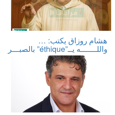
هشام روزاق يكتب: …
واللـــــــه يــ”éthique” بالصبـــر