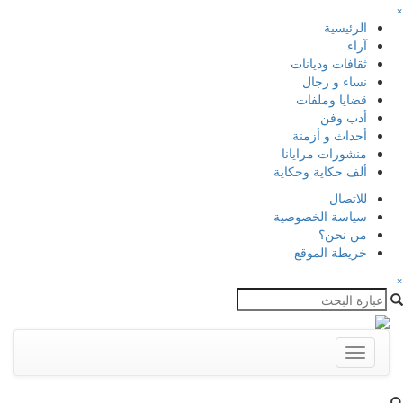
×
الرئيسية
آراء
ثقافات وديانات
نساء و رجال
قضايا وملفات
أدب وفن
أحداث و أزمنة
منشورات مرايانا
ألف حكاية وحكاية
للاتصال
سياسة الخصوصية
من نحن؟
خريطة الموقع
×
Toggle
navigation