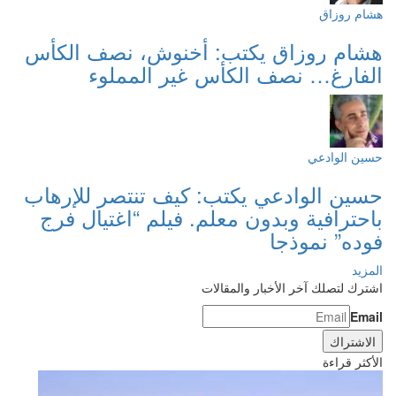
هشام روزاق
هشام روزاق يكتب: أخنوش، نصف الكأس
الفارغ… نصف الكأس غير المملوء
حسين الوادعي
حسين الوادعي يكتب: كيف تنتصر للإرهاب
باحترافية وبدون معلم. فيلم “اغتيال فرج
فوده” نموذجا
المزيد
اشترك لتصلك آخر الأخبار والمقالات
Email
الأكثر قراءة