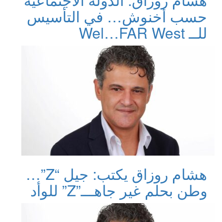
حسب أخنوش… في التأسيس
للــ Wel…FAR West
هشام روزاق يكتب: جيل “Z”…
وطن بحلم غير جاهـــ”Z” للوأد