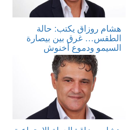
هشام روزاق يكتب: حالة
الطقس… غرق بين بيصارة
السيمو ودموع أخنوش
هشام روزاق: الدولة الاجتماعية