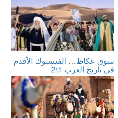
سوق عكاظ… الفيسبوك الأقدم
في تاريخ العرب 1\2