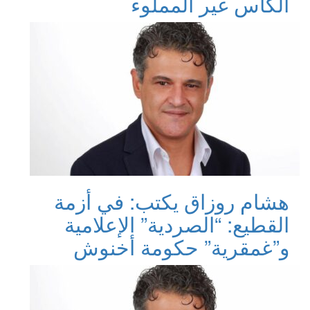
الكأس غير المملوء
هشام روزاق يكتب: في أزمة
القطيع: “الصردية” الإعلامية
و”غمقرية” حكومة أخنوش