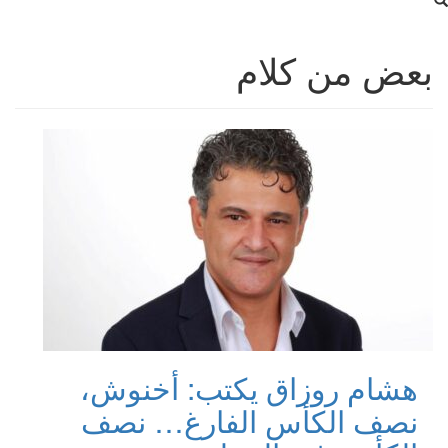
بعض من كلام
هشام روزاق يكتب: أخنوش،
نصف الكأس الفارغ… نصف