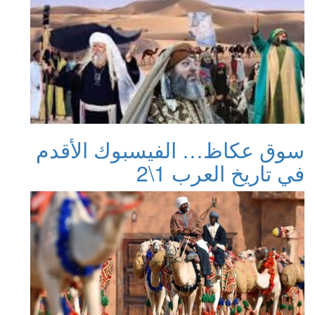
سوق عكاظ… الفيسبوك الأقدم
في تاريخ العرب 1\2