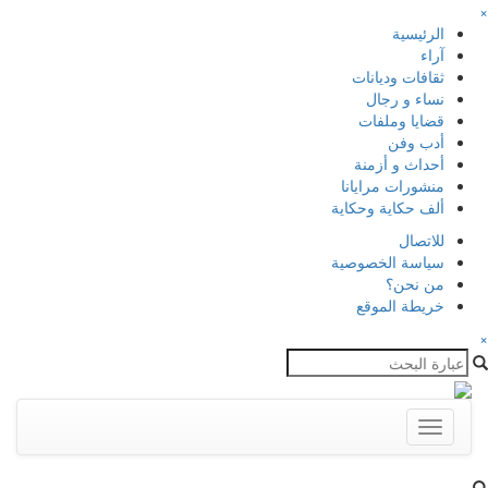
×
الرئيسية
آراء
ثقافات وديانات
نساء و رجال
قضايا وملفات
أدب وفن
أحداث و أزمنة
منشورات مرايانا
ألف حكاية وحكاية
للاتصال
سياسة الخصوصية
من نحن؟
خريطة الموقع
×
Toggle
navigation