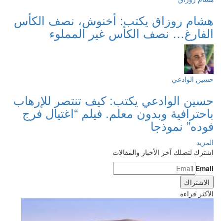
هشام روزاق يكتب: أخنوش، نصف الكأس
الفارغ… نصف الكأس غير المملوء
حسين الوادعي
حسين الوادعي يكتب: كيف تنتصر للإرهاب
باحترافية وبدون معلم. فيلم “اغتيال فرج
فوده” نموذجا
المزيد
اشترك لتصلك آخر الأخبار والمقالات
Email
الأكثر قراءة