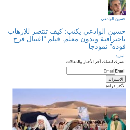
حسين الوادعي
حسين الوادعي يكتب: كيف تنتصر للإرهاب
باحترافية وبدون معلم. فيلم “اغتيال فرج
فوده” نموذجا
المزيد
اشترك لتصلك آخر الأخبار والمقالات
Email
الأكثر قراءة