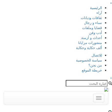
×
الرئيسية
آراء
ثقافات وديانات
نساء و رجال
قضايا وملفات
أدب وفن
أحداث و أزمنة
منشورات مرايانا
ألف حكاية وحكاية
للاتصال
سياسة الخصوصية
من نحن؟
خريطة الموقع
×
Toggle
navigation