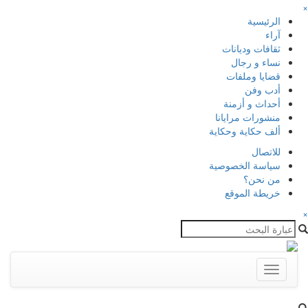
×
الرئيسية
آراء
ثقافات وديانات
نساء و رجال
قضايا وملفات
أدب وفن
أحداث و أزمنة
منشورات مرايانا
ألف حكاية وحكاية
للاتصال
سياسة الخصوصية
من نحن؟
خريطة الموقع
×
Toggle
navigation