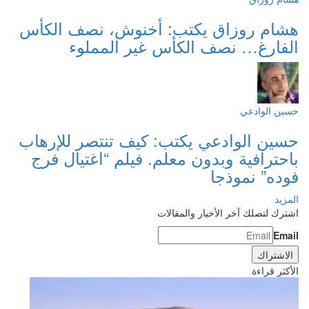
هشام روزاق يكتب: أخنوش، نصف الكأس
الفارغ… نصف الكأس غير المملوء
حسين الوادعي
حسين الوادعي يكتب: كيف تنتصر للإرهاب
باحترافية وبدون معلم. فيلم “اغتيال فرج
فوده” نموذجا
المزيد
اشترك لتصلك آخر الأخبار والمقالات
Email
الأكثر قراءة