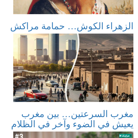
الزهراء الكوش… حمامة مراكش
مغرب السرعتين… بين مغرب
يعيش في الضوء وآخر في الظلام