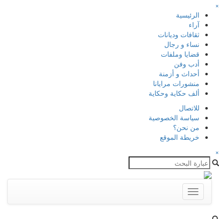
×
الرئيسية
آراء
ثقافات وديانات
نساء و رجال
قضايا وملفات
أدب وفن
أحداث و أزمنة
منشورات مرايانا
ألف حكاية وحكاية
للاتصال
سياسة الخصوصية
من نحن؟
خريطة الموقع
×
Toggle
navigation