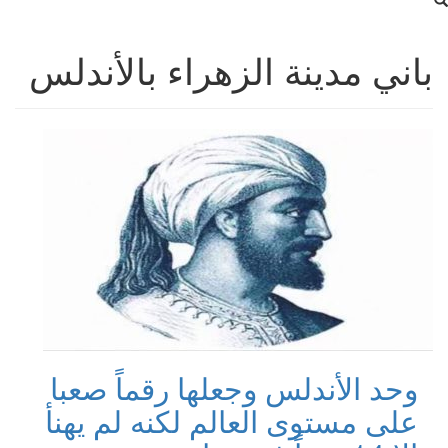
باني مدينة الزهراء بالأندلس
وحد الأندلس وجعلها رقماً صعبا
على مستوى العالم لكنه لم يهنأ