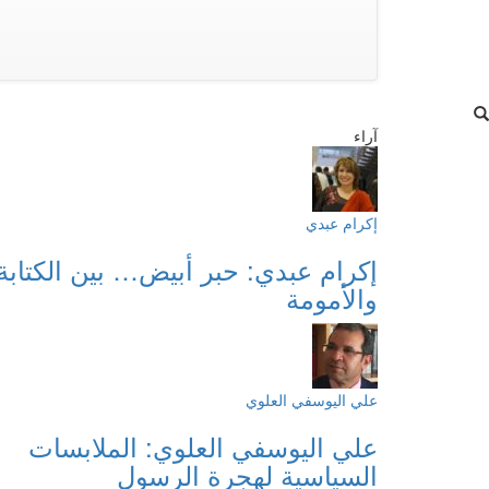
آراء
إكرام عبدي
إكرام عبدي: حبر أبيض… بين الكتابة
والأمومة
علي اليوسفي العلوي
علي اليوسفي العلوي: الملابسات
السياسية لهجرة الرسول