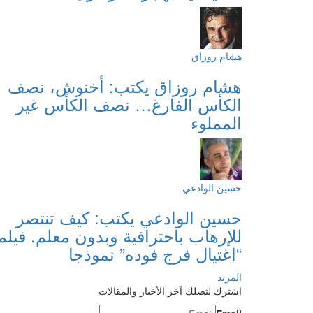
هشام روزاق
هشام روزاق يكتب: أخنوش، نصف
الكأس الفارغ… نصف الكأس غير
المملوء
حسين الوادعي
حسين الوادعي يكتب: كيف تنتصر
للإرهاب باحترافية وبدون معلم. فيلم
“اغتيال فرج فوده” نموذجا
المزيد
اشترك لتصلك آخر الأخبار والمقالات