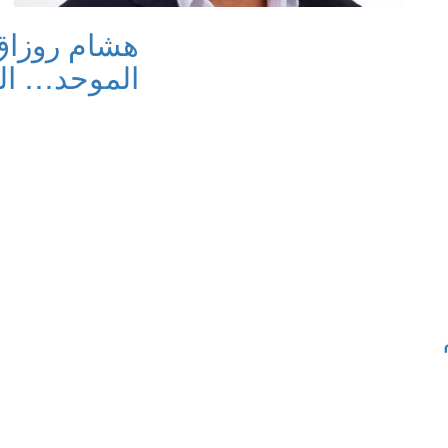
هشام روزاق 
الموحد… ال