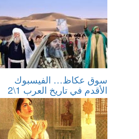
سوق عكاظ… الفيسبوك
الأقدم في تاريخ العرب 1\2