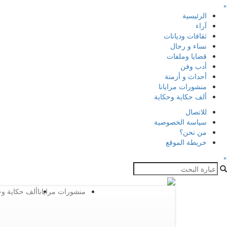
×
الرئيسية
آراء
ثقافات وديانات
نساء و رجال
قضايا وملفات
أدب وفن
أحداث و أزمنة
منشورات مرايانا
ألف حكاية وحكاية
للاتصال
سياسة الخصوصية
من نحن؟
خريطة الموقع
×
منشورات مرايانا
ألف حكاية وح