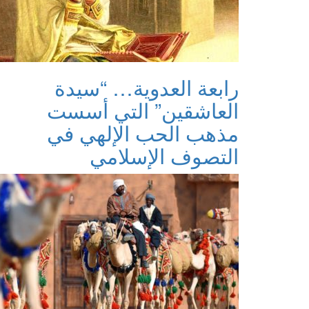
رابعة العدوية… “سيدة
العاشقين” التي أسست
مذهب الحب الإلهي في
التصوف الإسلامي