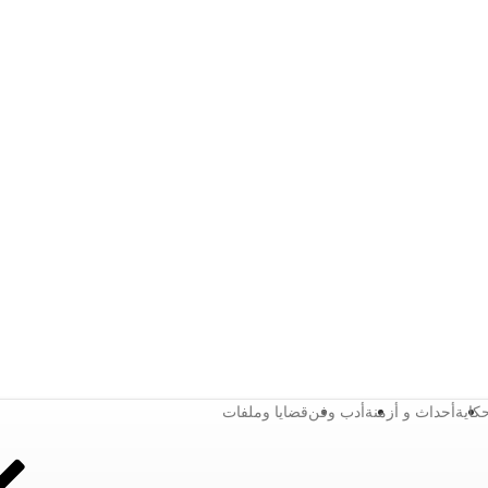
كاية
أحداث و أزمنة
أدب وفن
قضايا وملفات