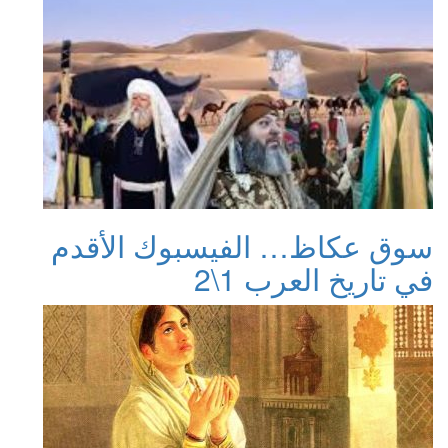
سوق عكاظ… الفيسبوك الأقدم
في تاريخ العرب 1\2