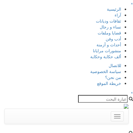
×
الرئيسية
آراء
ثقافات وديانات
نساء و رجال
قضايا وملفات
أدب وفن
أحداث و أزمنة
منشورات مرايانا
ألف حكاية وحكاية
للاتصال
سياسة الخصوصية
من نحن؟
خريطة الموقع
×
Toggle
navigation