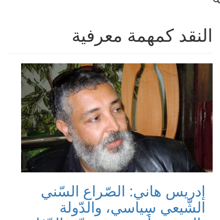
النقد كمهمة معرفية
إدريس هاني: الصّراع السّني
الشّيعي سِياسي، والدّولة