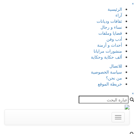
×
الرئيسية
آراء
ثقافات وديانات
نساء و رجال
قضايا وملفات
أدب وفن
أحداث و أزمنة
منشورات مرايانا
ألف حكاية وحكاية
للاتصال
سياسة الخصوصية
من نحن؟
خريطة الموقع
×
Toggle
navigation