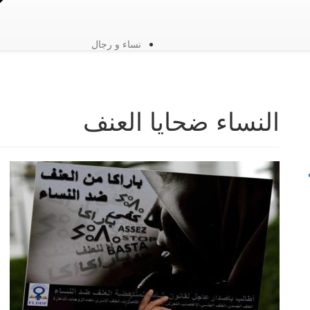
نساء و رجال
النساء ضحايا العنف