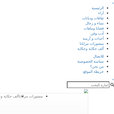
×
الرئيسية
آراء
ثقافات وديانات
نساء و رجال
قضايا وملفات
أدب وفن
أحداث و أزمنة
منشورات مرايانا
ألف حكاية وحكاية
للاتصال
سياسة الخصوصية
من نحن؟
خريطة الموقع
×
منشورات مرايانا
ألف حكاية وح