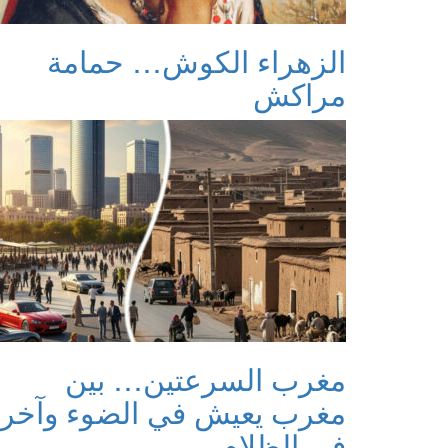
الزهراء الكوش… حمامة
مراكش
مغرب السرعتين… بين
مغرب يعيش في الضوء وآخر
في الظلام