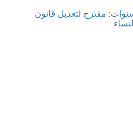
وات: مقترح لتعديل قانون
نساء