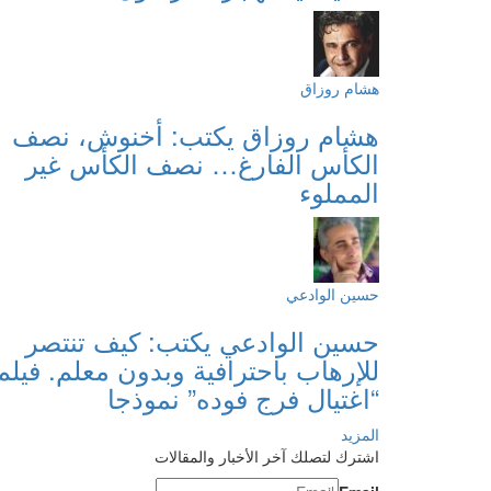
هشام روزاق
هشام روزاق يكتب: أخنوش، نصف
الكأس الفارغ… نصف الكأس غير
المملوء
حسين الوادعي
حسين الوادعي يكتب: كيف تنتصر
للإرهاب باحترافية وبدون معلم. فيلم
“اغتيال فرج فوده” نموذجا
المزيد
اشترك لتصلك آخر الأخبار والمقالات