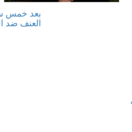
بعد خمس سن
العنف ضد ال