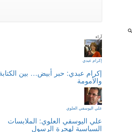
آراء
إكرام عبدي
إكرام عبدي: حبر أبيض… بين الكتابة
والأمومة
علي اليوسفي العلوي
علي اليوسفي العلوي: الملابسات
السياسية لهجرة الرسول