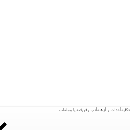
كاية
أحداث و أزمنة
أدب وفن
قضايا وملفات