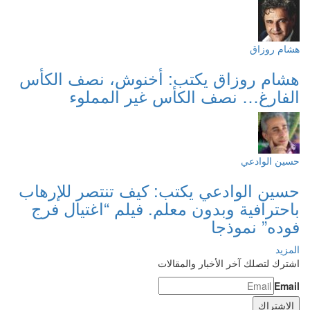
هشام روزاق
هشام روزاق يكتب: أخنوش، نصف الكأس
الفارغ… نصف الكأس غير المملوء
حسين الوادعي
حسين الوادعي يكتب: كيف تنتصر للإرهاب
باحترافية وبدون معلم. فيلم “اغتيال فرج
فوده” نموذجا
المزيد
اشترك لتصلك آخر الأخبار والمقالات
Email