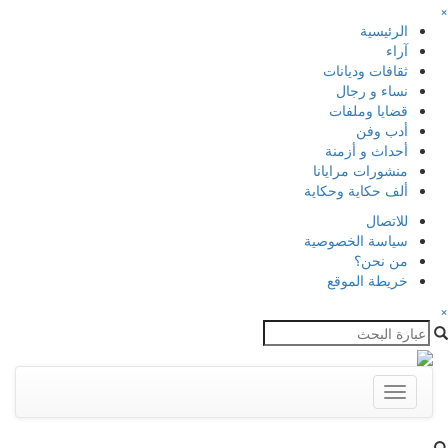
×
الرئيسية
آراء
ثقافات وديانات
نساء و رجال
قضايا وملفات
أدب وفن
أحداث و أزمنة
منشورات مرايانا
ألف حكاية وحكاية
للاتصال
سياسة الخصوصية
من نحن؟
خريطة الموقع
×
Toggle
navigation