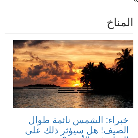
المناخ
خبراء: الشمس نائمة طوال
الصيف! هل سيؤثر ذلك على