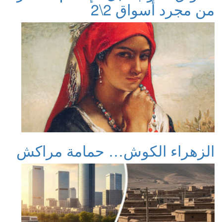
من مجرد أسواق 2\2
الزهراء الكوش… حمامة مراكش