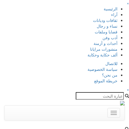
×
الرئيسية
آراء
ثقافات وديانات
نساء و رجال
قضايا وملفات
أدب وفن
أحداث و أزمنة
منشورات مرايانا
ألف حكاية وحكاية
للاتصال
سياسة الخصوصية
من نحن؟
خريطة الموقع
×
Toggle
navigation