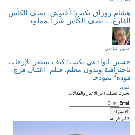
هشام روزاق يكتب: أخنوش، نصف الكأس
الفارغ… نصف الكأس غير المملوء
حسين الوادعي
حسين الوادعي يكتب: كيف تنتصر للإرهاب
باحترافية وبدون معلم. فيلم “اغتيال فرج
فوده” نموذجا
المزيد
اشترك لتصلك آخر الأخبار والمقالات
Email
الأكثر قراءة