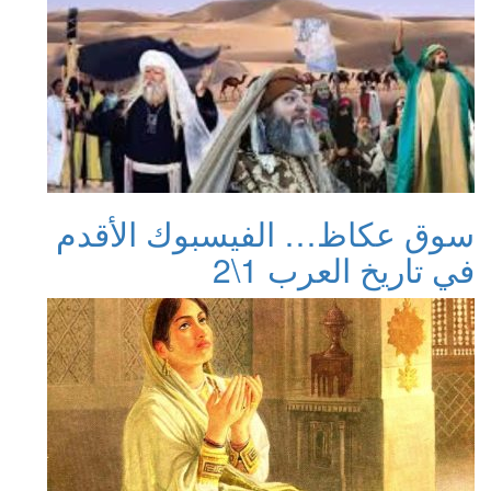
سوق عكاظ… الفيسبوك الأقدم
في تاريخ العرب 1\2