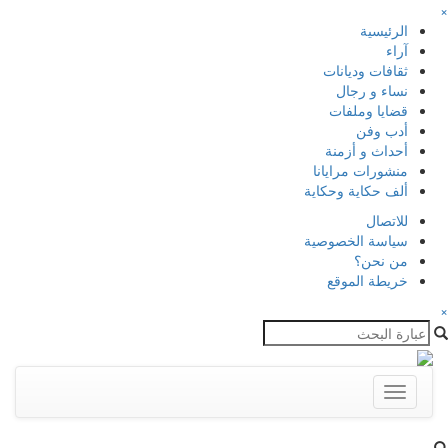
×
الرئيسية
آراء
ثقافات وديانات
نساء و رجال
قضايا وملفات
أدب وفن
أحداث و أزمنة
منشورات مرايانا
ألف حكاية وحكاية
للاتصال
سياسة الخصوصية
من نحن؟
خريطة الموقع
×
Toggle
navigation