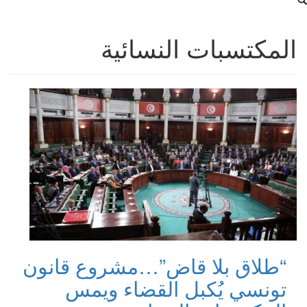
المكتسبات النسائية
“طلاق بلا قاض”…مشروع قانون
تونسي يُكبل القضاء ويمس