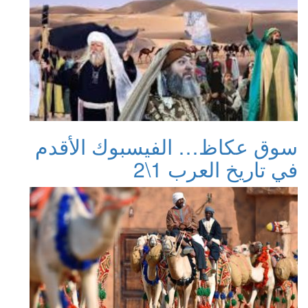
سوق عكاظ… الفيسبوك الأقدم
في تاريخ العرب 1\2