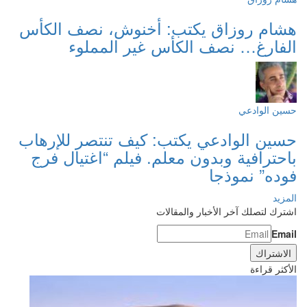
هشام روزاق يكتب: أخنوش، نصف الكأس
الفارغ… نصف الكأس غير المملوء
حسين الوادعي
حسين الوادعي يكتب: كيف تنتصر للإرهاب
باحترافية وبدون معلم. فيلم “اغتيال فرج
فوده” نموذجا
المزيد
اشترك لتصلك آخر الأخبار والمقالات
Email
الأكثر قراءة