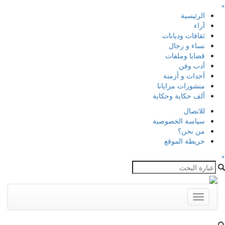
×
الرئيسية
آراء
ثقافات وديانات
نساء و رجال
قضايا وملفات
أدب وفن
أحداث و أزمنة
منشورات مرايانا
ألف حكاية وحكاية
للاتصال
سياسة الخصوصية
من نحن؟
خريطة الموقع
×
Toggle
navigation